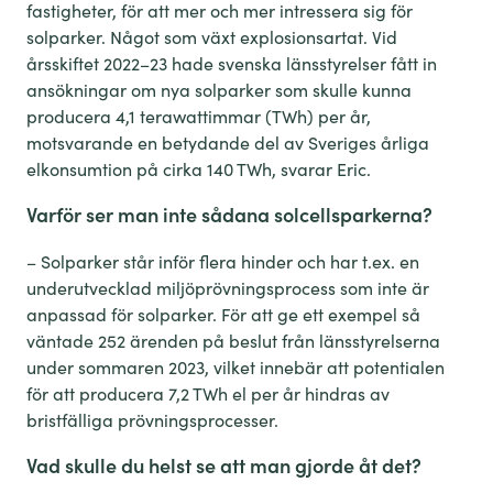
fastigheter
, för att mer och mer
intresse
ra sig
för
solparker
. Något som växt
explosionsartat. Vid
årsskiftet
2022–23
hade svenska länsstyrelser fått in
ansökningar om nya
solparker
som skulle kunna
producera 4,1 terawattimmar (TWh) per år,
motsvarande en betydande del av Sveriges årliga
elkonsumtion på cirka 140 TWh, svarar Eric.
Va
rför ser man inte sådana solcellsparkerna?
–
S
olparker
står
inför flera hinder
och
har
t.ex.
en
underutvecklad
miljöprövningsprocess
som
inte är
anpassad för
solparker
.
För att ge ett exempel så
väntade
252 ärenden på beslut från länsstyrelserna
under sommaren 2023
, vilket innebär att potentialen
för att producera 7,2 TWh el per år hindras av
bristfälliga prövningsprocesser.
Vad skulle du helst se att man gjorde åt det?