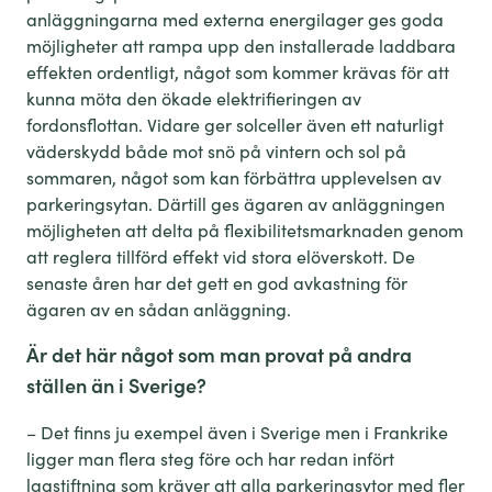
anläggningarna med externa
energilager
ges goda
möjligheter att
rampa
upp den installerade laddbara
effekten ordentligt
, något som kommer krävas för att
kunna möta den ökade
elektrifieringen av
fordonsflottan.
Vidare
ger
solceller
även ett naturligt
väderskydd
både mot snö på vintern
och
sol på
sommaren
, något som
kan
fö
rbättra upplevelsen
av
parkeringsyta
n
.
Därtill
ges ägaren av anlägg
ningen
möjligheten att delta på flexibilitetsmarknaden genom
att reglera tillförd effekt vid stora elöverskott
.
De
senaste åren har det
gett en god avkastning
för
ägaren av en sådan anläggning.
Är det här något som man provat på andra
ställ
e
n än i Sverige?
–
Det finns ju exempel även i Sverige men i
Frankrike
ligger man flera steg före och
har redan infört
lagstiftning som kräver att alla parkeringsytor med fler