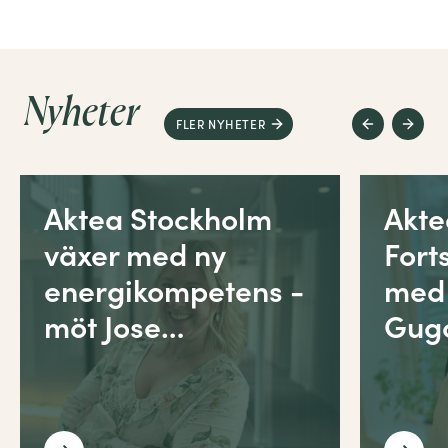
Nyheter
FLER NYHETER
Aktea Stockholm
Akt
växer med ny
Fort
energikompetens -
med
möt Jose…
Gug