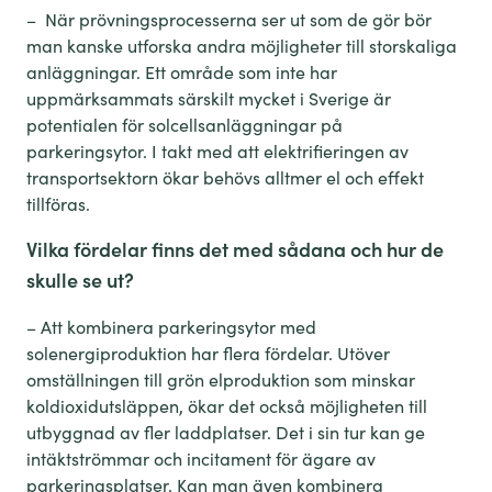
–
När prövningsprocesserna ser ut som de gör bör
man kanske utforska andra möjligheter till storskaliga
anläggningar.
Ett
område som inte har
uppmärksammats
särskilt mycket
i Sverige är
potentialen för solcellsanläggningar på
parkeringsytor. I takt med att elektrifieringen av
transportsektorn ökar behövs
alltmer
el och effekt
tillföras
.
Vilka fördelar finns det med
sådana och hur de
skulle se ut?
–
Att kombinera parkeringsytor med
solenergiproduktion har flera fördelar
. Utöver
omställningen till
grön elproduktion som minskar
koldioxidutsläppen,
ökar
det också
möjligheten till
utbyggnad av fler
laddplatser
.
Det i sin tur kan ge
intäktströmmar och
incitament
för
ägare av
parkeringsplatse
r
.
Kan man även kombinera