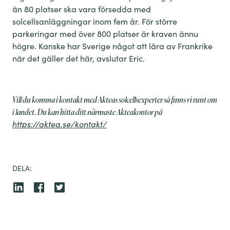
än 80 platser ska vara försedda med
solcellsanläggningar inom fem år
.
F
ör större
parkeringar med över 800 platser är kraven ännu
högre.
Kanske
har Sverige något att lära
av Frankrike
när det gäller det här
, avslutar Eric.
Vill du komma i kontakt med Akteas solcellsexperter så finns vi runt om
i landet. Du kan hitta ditt närmaste Akteakontor på
https://aktea.se/kontakt/
DELA: